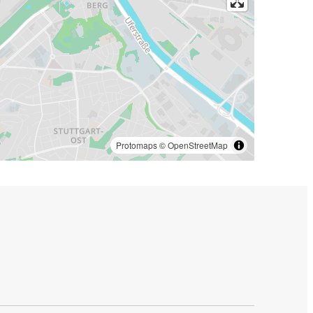
Protomaps
©
OpenStreetMap