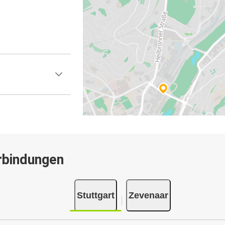
rbindungen
Stuttgart
Zevenaar