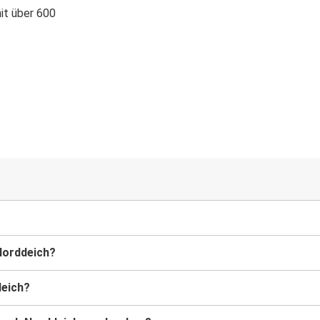
it über 600
 Norddeich?
deich?