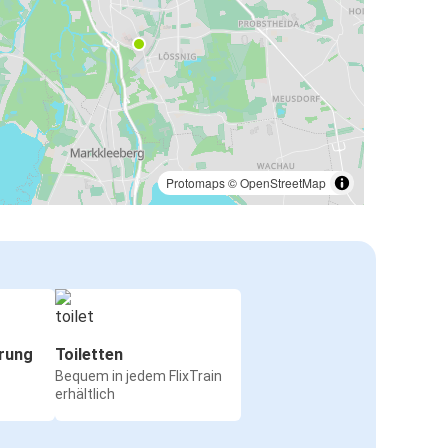
Protomaps
©
OpenStreetMap
rung
Toiletten
Bequem in jedem FlixTrain
erhältlich