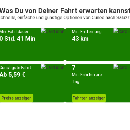
Was Du von Deiner Fahrt erwarten kanns
chnelle, einfache und günstige Optionen von Cuneo nach Saluz
Min. Fahrtdauer
Min. Entfernung
0 Std. 41 Min
43 km
7
Günstigste Fahrt
Ab 5,59 €
Min. Fahrten pro
Tag
Preise anzeigen
Fahrten anzeigen