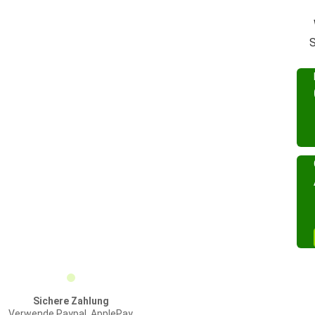
S
Sichere Zahlung
Verwende Paypal, ApplePay,