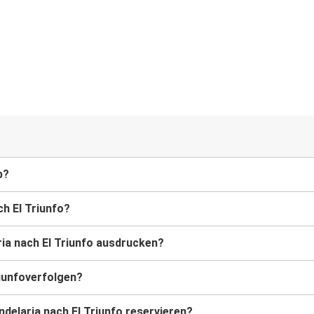
b?
ch El Triunfo?
ia nach El Triunfo ausdrucken?
riunfoverfolgen?
ndelaria nach El Triunfo reservieren?